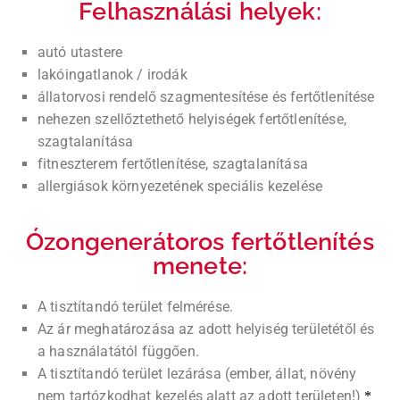
Felhasználási helyek:
autó utastere
lakóingatlanok / irodák
állatorvosi rendelő szagmentesítése és fertőtlenítése
nehezen szellőztethető helyiségek fertőtlenítése,
szagtalanítása
fitneszterem fertőtlenítése, szagtalanítása
allergiások környezetének speciális kezelése
Ózongenerátoros fertőtlenítés
menete:
A tisztítandó terület felmérése.
Az ár meghatározása az adott helyiség területétől és
a használatától függően.
A tisztítandó terület lezárása (ember, állat, növény
nem tartózkodhat kezelés alatt az adott területen!)
*