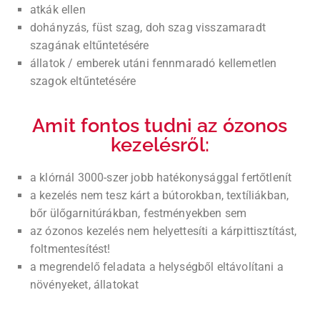
atkák ellen
dohányzás, füst szag, doh szag visszamaradt
szagának eltűntetésére
állatok / emberek utáni fennmaradó kellemetlen
szagok eltűntetésére
Amit fontos tudni az ózonos
kezelésről:
a klórnál 3000-szer jobb hatékonysággal fertőtlenít
a kezelés nem tesz kárt a bútorokban, textíliákban,
bőr ülőgarnitúrákban, festményekben sem
az ózonos kezelés nem helyettesíti a kárpittisztítást,
foltmentesítést!
a megrendelő feladata a helységből eltávolítani a
növényeket, állatokat