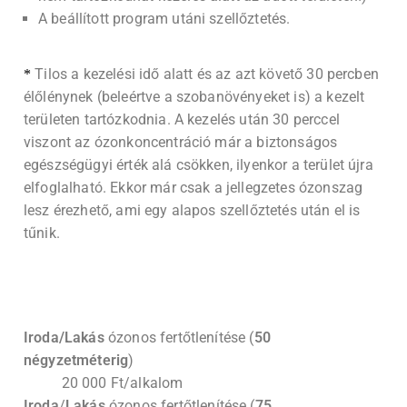
A beállított program utáni szellőztetés.
Tilos a kezelési idő alatt és az azt követő 30 percben
*
élőlénynek (beleértve a szobanövényeket is) a kezelt
területen tartózkodnia. A kezelés után 30 perccel
viszont az ózonkoncentráció már a biztonságos
egészségügyi érték alá csökken, ilyenkor a terület újra
elfoglalható. Ekkor már csak a jellegzetes ózonszag
lesz érezhető, ami egy alapos szellőztetés után el is
tűnik.
Iroda/Lakás
ózonos fertőtlenítése (
50
négyzetméterig
)
20 000 Ft/alkalom
Iroda
/
Lakás
ózonos fertőtlenítése (
75