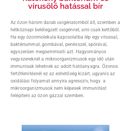
a
vírusölő hatással bír
rí
t
á
Az ózon három darab oxigénatomból áll, szemben a
s
hétköznapi belélegzett oxigénnel, ami csak kettőből.
Ha egy ózonmolekula kapcsolatba lép egy vírussal,
baktériummal, gombával, penésszel, spórával,
egyszerűen megsemmisíti azt. Hagyományos
vegyszereknél a mikroorganizmusok egy idő után
immunisak lehetnek az adott hatóanyagra. Ózonos
fertőtlenítésnél ez az eshetőség kizárt, ugyanis az
oxidálási folyamat annyira agresszív, hogy a
mikroorganizmusok nem képesek immunitást
felépíteni az ózon gázzal szemben.